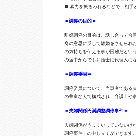
● 暴力を振るわれるなどで、相手
＝調停の目的＝
離婚調停の目的は、話し合って合
身の意思に反して離婚をさせられ
の気持ちを伝える事が困難だとい
の途中からでも弁護士に代理人に
＝調停委員＝
調停委員について、当事者である
の豊富な人で構成され、弁護士や
＝夫婦関係円満調整調停事件＝
夫婦関係がうまくいっていないけ
調停事件」の申し立てができます