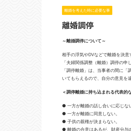
離婚を考えた時に必要な事
離婚調停
～離婚調停について～
相手の浮気やDVなどで離婚を決
「夫婦関係調整（離婚）調停の申
「調停離婚」は、当事者の間に「
いてもらえるので、自分の意見を
＜調停離婚に持ち込まれる代表的
● 一方が離婚の話し合いに応じな
● 一方が離婚に同意しない。
● 子供の親権が決まらない。
● 離婚の合意はあるが、財産分与