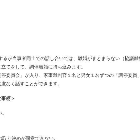
意するが当事者同士での話し合いでは、離婚がまとまらない（協議離
し立てをして、調停離婚に持ち込みます。
調停委員会」が入り、家事裁判官１名と男女１名ずつの「調停委員
遠慮なく話すことができます。
な事柄＞
い。
の取り決めが同意できない。